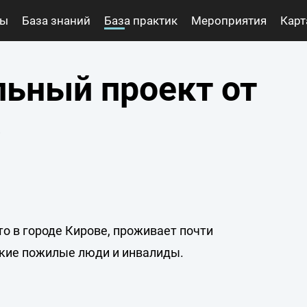
ты
База знаний
База практик
Мероприятия
Карт
раст»
»
льный проект от
»
то в городе Кирове, проживает почти
нокие пожилые люди и инвалиды.