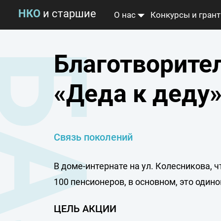
НКО
и старшие
О нас
Конкурсы и гран
Альянс «Серебряный воз
Коалиция «Забота рядом
Благотворите
Новости
«Деда к деду
Связь поколений
В доме-интернате на ул. Колесникова, ч
100 пенсионеров, в основном, это оди
ЦЕЛЬ АКЦИИ