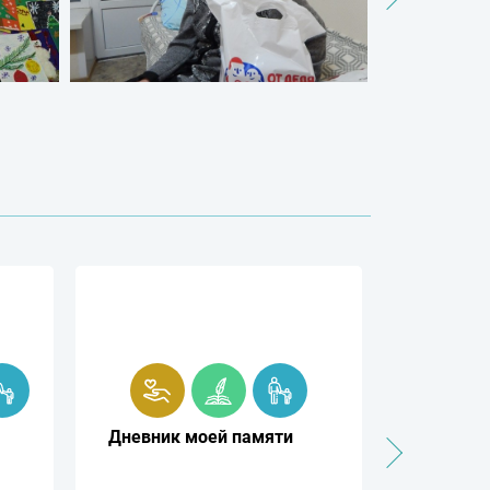
Дневник моей памяти
Старой 
жизнь