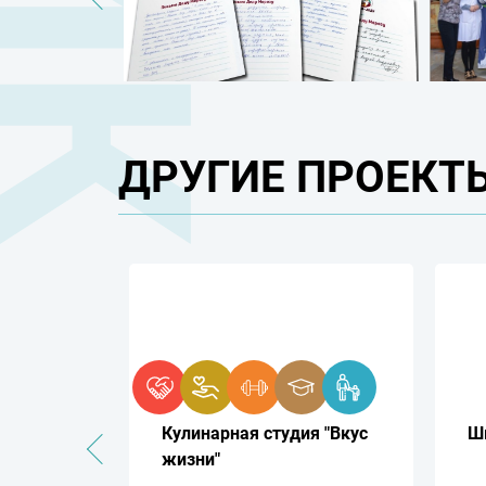
ДРУГИЕ ПРОЕКТЫ
х - снова
Кулинарная студия "Вкус
Ш
жизни"