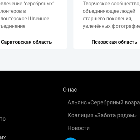
влечение "серебряных"
Творческое сообщество
лонтеров в
объединяющее людей
олонтёрское Швейное
старшего поколения,
бъединение
увлечённых фотографи
Саратовская область
Псковская область
О нас
Альянс «Серебряный возра
Коалиция «Забота рядом»
по
Новости
их