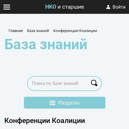
НКО
и старшие
Войти
Главная
База знаний
Конференции Коалиции
База знаний
Разделы
Альянс «Серебряный
Конференции Коалиции
возраст»
Флагманская площадка