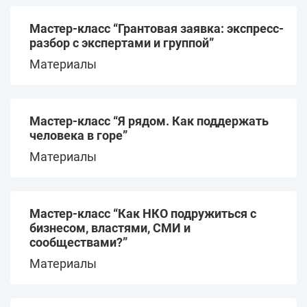
Выявление пожилых,
Конференции Коалиции
нуждающихся в помощи
Мастер-класс “Грантовая заявка: экспресс-
III Форум партнерских
разбор с экспертами и группой”
организаций “Забота
Материалы
рядом”
Дайджесты коалиции
Мастер-класс “Я рядом. Как поддержать
«Забота рядом»
человека в горе”
Материалы
Технологии и практики
работы с пожилыми
людьми
Материалы для пожилых
Мастер-класс “Как НКО подружиться с
бизнесом, властями, СМИ и
Безопасность
сообществами?”
Материалы