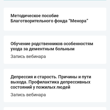
«Связь поколений.
Активное долголетие
Антиэйджизм»
Авторские мероприятия
Методическое пособие
Отчеты
Альянса «Серебряный
Благотворительного фонда “Менора”
возраст»
Здоровье
Обучение родственников особенностям
Развитие НКО
ухода за дементным больным
Технологии работы в
Запись вебинара
кризисное время
Семьи с детьми в трудной
жизненной ситуации
Организационное развитие
НКО
COVID-19
Депрессия и старость. Причины и пути
выхода. Профилактика депрессивных
состояний у пожилых людей
Помощь, уязвимым
пожилым людям
Запись вебинара
Профилактика жестокого
и пренебрежительного
Дни самообучения
отношения к пожилым