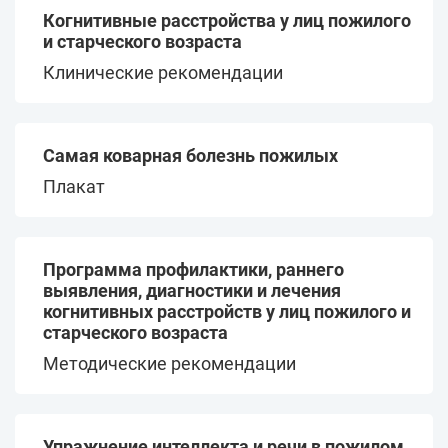
людям
Технологии работы в
Когнитивные расстройства у лиц пожилого
кризисное время
и старческого возраста
Работа с соседскими
Клинические рекомендации
сообществами и ТОС
Сборник практик конкурса
«Ближний круг»
Работа с волонтерами
Выявление пожилых,
Конференции Коалиции
Самая коварная болезнь пожилых
нуждающихся в помощи
III Форум партнерских
Плакат
организаций “Забота
Дайджесты коалиции
рядом”
«Забота рядом»
Технологии и практики
Программа профилактики, раннего
работы с пожилыми
выявления, диагностики и лечения
людьми
когнитивных расстройств у лиц пожилого и
старческого возраста
Материалы для пожилых
Методические рекомендации
Безопасность
Упражнение интеллекта и речи в пожилом