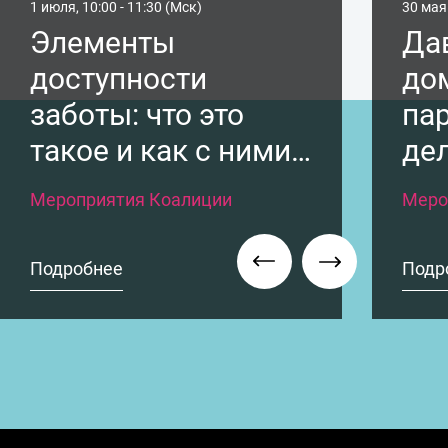
1 июля, 10:00 - 11:30 (Мск)
30 мая 
Элементы
Да
доступности
до
заботы: что это
па
такое и как с ними
де
работать
ко
Мероприятия Коалиции
Меро
Подробнее
Подр