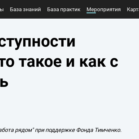
ты
База знаний
База практик
Мероприятия
Карт
раст»
»
ступности
то такое и как с
ь
абота рядом" при поддержке Фонда Тимченко.