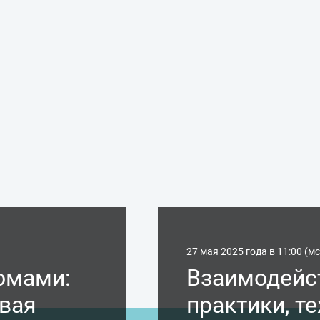
27 мая 2025 года в 11:00 (мс
омами:
Взаимодейс
овая
практики, те