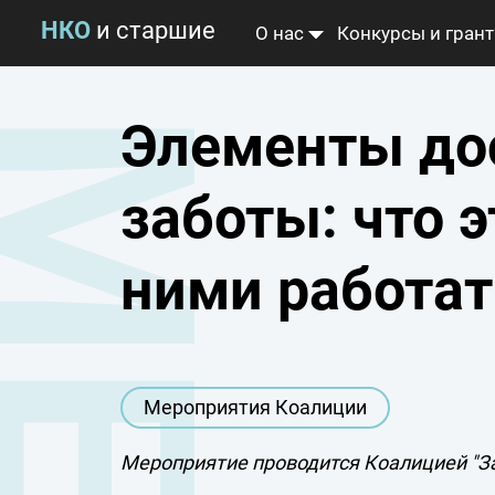
НКО
и старшие
О нас
Конкурсы и гран
Альянс «Серебряный воз
Коалиция «Забота рядом
Элементы до
Новости
заботы: что э
ними работат
Мероприятия Коалиции
Мероприятие проводится Коалицией "З